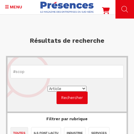
MENU
Aller
au
contenu
Résultats de recherche
principal
Filtrer par rubrique
TOUTES
ILS FONT LACTU
INDUSTRIE
SERVICES