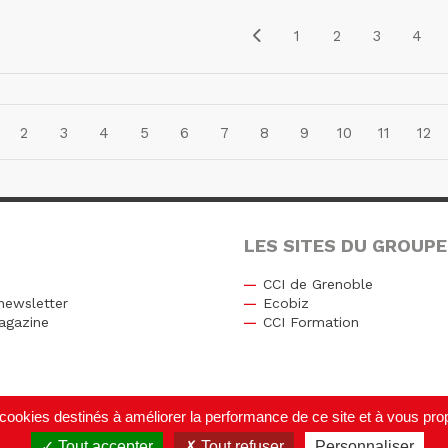
1
2
3
4
2
3
4
5
6
7
8
9
10
11
12
LES SITES DU GROUPE
CCI de Grenoble
newsletter
Ecobiz
agazine
CCI Formation
r
de cookies destinés à améliorer la performance de ce site et à vous p
Tout accepter
Tout refuser
Personnaliser