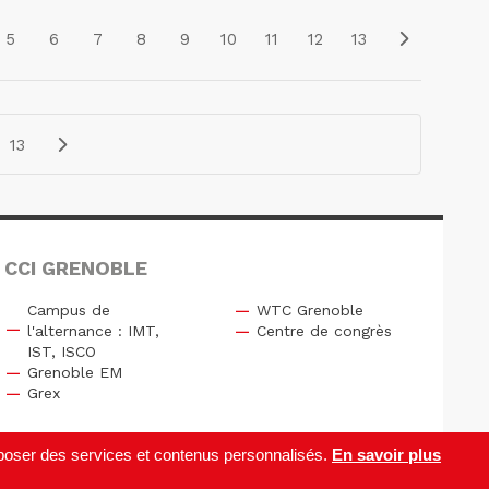
5
6
7
8
9
10
11
12
13
13
 CCI GRENOBLE
Campus de
WTC Grenoble
l'alternance : IMT,
Centre de congrès
IST, ISCO
Grenoble EM
Grex
roposer des services et contenus personnalisés.
En savoir plus