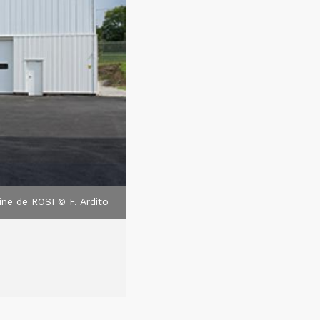
sine de ROSI © F. Ardito