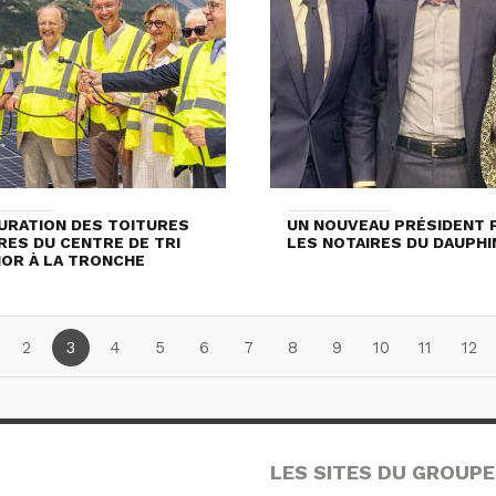
URATION DES TOITURES
UN NOUVEAU PRÉSIDENT 
RES DU CENTRE DE TRI
LES NOTAIRES DU DAUPHI
OR À LA TRONCHE
2
3
4
5
6
7
8
9
10
11
12
LES SITES DU GROUPE