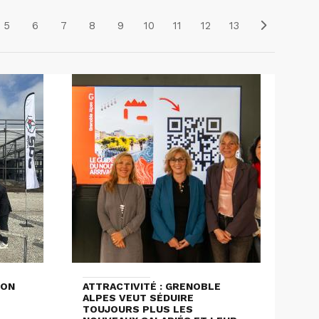
5
6
7
8
9
10
11
12
13
ION
ATTRACTIVITÉ : GRENOBLE
ALPES VEUT SÉDUIRE
TOUJOURS PLUS LES