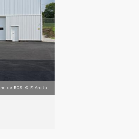
sine de ROSI © F. Ardito