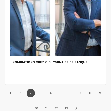
NOMINATIONS CHEZ CIC LYONNAISE DE BANQUE
1
2
3
4
5
6
7
8
9
10
11
12
13