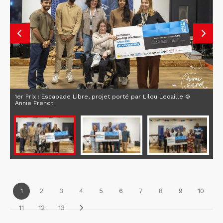
1er Prix : Escapade Libre, projet porté par Lilou Lecaille ©
Annie Frenot
1
2
3
4
5
6
7
8
9
10
11
12
13