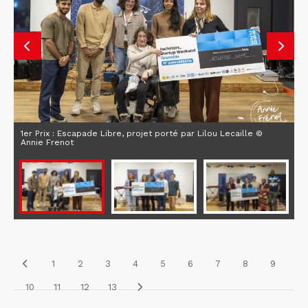
1er Prix : Escapade Libre, projet porté par Lilou Lecaille ©
Annie Frenot
1
2
3
4
5
6
7
8
9
10
11
12
13