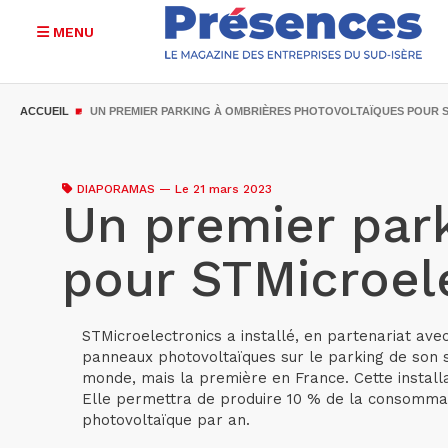
MENU
Aller
au
ACCUEIL
UN PREMIER PARKING À OMBRIÈRES PHOTOVOLTAÏQUES POUR
contenu
principal
DIAPORAMAS
—
Le 21 mars 2023
Un premier par
pour STMicroel
STMicroelectronics a installé, en partenariat ave
panneaux photovoltaïques sur le parking de son si
monde, mais la première en France. Cette instal
Elle permettra de produire 10 % de la consommati
photovoltaïque par an.