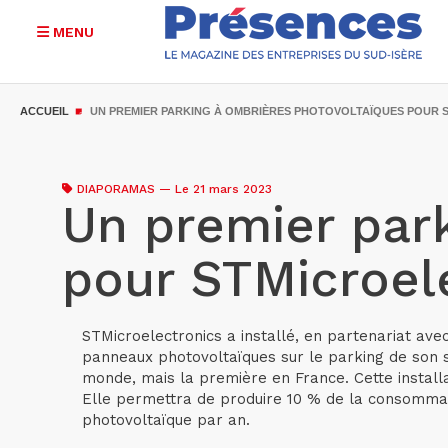
MENU
Aller
au
ACCUEIL
UN PREMIER PARKING À OMBRIÈRES PHOTOVOLTAÏQUES POUR
contenu
principal
DIAPORAMAS
—
Le 21 mars 2023
Un premier par
pour STMicroel
STMicroelectronics a installé, en partenariat ave
panneaux photovoltaïques sur le parking de son si
monde, mais la première en France. Cette instal
Elle permettra de produire 10 % de la consommati
photovoltaïque par an.