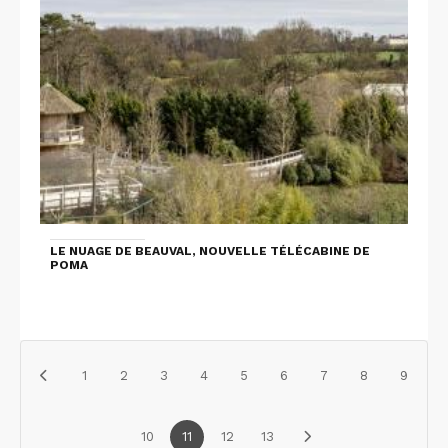
LE NUAGE DE BEAUVAL, NOUVELLE TÉLÉCABINE DE
POMA
1
2
3
4
5
6
7
8
9
10
11
12
13