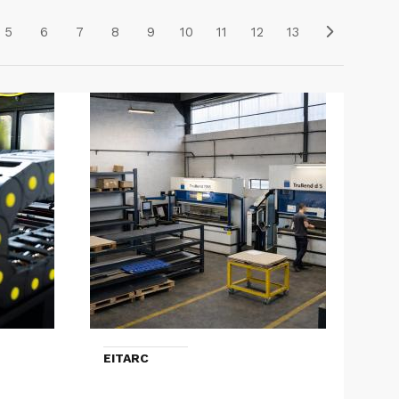
5
6
7
8
9
10
11
12
13
EITARC