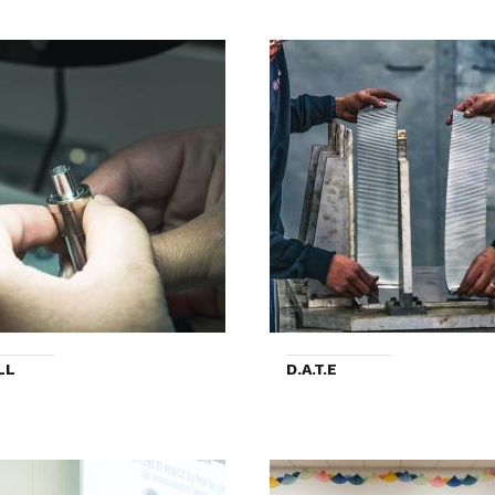
LL
D.A.T.E