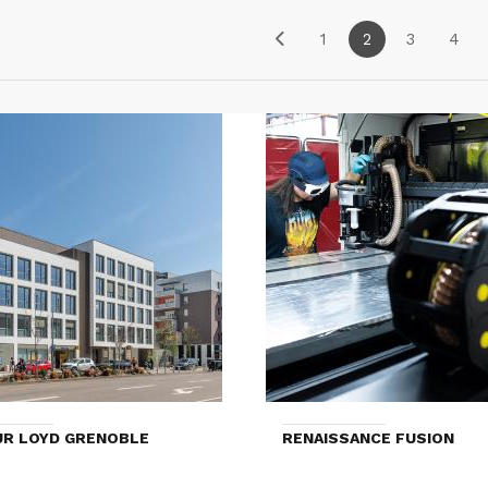
1
2
3
4
R LOYD GRENOBLE
RENAISSANCE FUSION