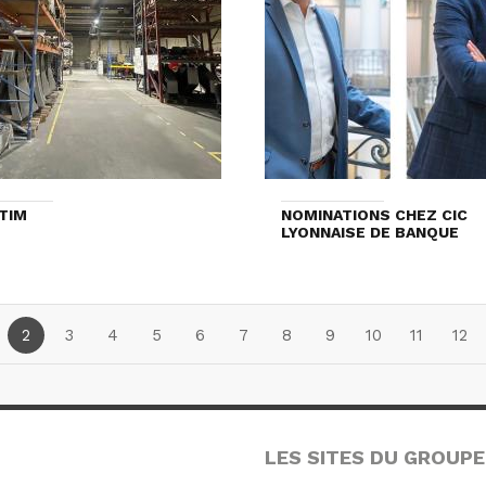
TIM
NOMINATIONS CHEZ CIC
LYONNAISE DE BANQUE
2
3
4
5
6
7
8
9
10
11
12
LES SITES DU GROUPE