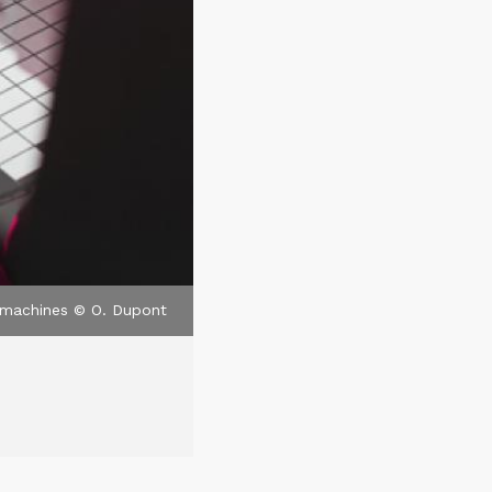
s machines © O. Dupont