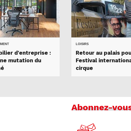
MENT
LOISIRS
lier d'entreprise :
Retour au palais pou
une mutation du
Festival internation
hé
cirque
Abonnez-vou