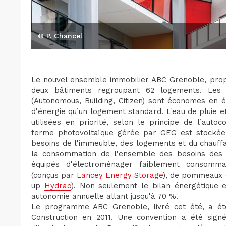
© P. Chancel
Le nouvel ensemble immobilier ABC Grenoble, prop
deux bâtiments regroupant 62 logements. Les
(Autonomous, Building, Citizen) sont économes en éne
d'énergie qu’un logement standard. L'eau de pluie et
utilisées en priorité, selon le principe de l’auto
ferme photovoltaïque gérée par GEG est stockée g
besoins de l'immeuble, des logements et du chauffa
la consommation de l'ensemble des besoins des ré
équipés d'électroménager faiblement consommate
(conçus par
Lancey Energy Storage
), de pommeaux d
up
Hydrao
). Non seulement le bilan énergétique e
autonomie annuelle allant jusqu'à 70 %.
Le programme ABC Grenoble, livré cet été, a é
Construction en 2011. Une convention a été sign