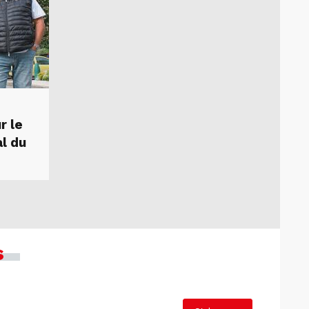
r le
al du
s