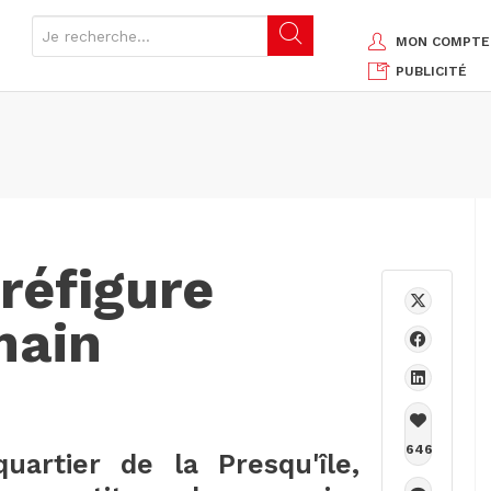
MON COMPTE
PUBLICITÉ
réfigure
main
646
artier de la Presqu'île,