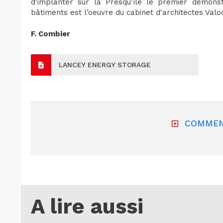
d'implanter sur la Presqu'île le premier démons
bâtiments est l’oeuvre du cabinet d'architectes Valod
F. Combier
LANCEY ENERGY STORAGE
COMMEN
A lire aussi