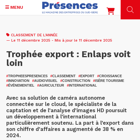
MENU
Aller
au
CLASSEMENT DE L'ANNÉE
contenu
— Le 11 décembre 2025 - Mis à jour le 11 décembre 2025
principal
Trophée export : Enlaps voit
loin
#
TROPHEESPRESENCES
#
CLASSEMENT
#
EXPORT
#
CROISSANCE
#
INNOVATION
#
AUDIOVISUEL
#
CONSTRUCTION
#
ISÈRE TOURISME
#
ÉVÉNEMENTIEL
#
AGRICULTEUR
#
INTERNATIONAL
Avec sa solution de caméra autonome
connectée sur le cloud, le spécialiste de la
captation et de l’analyse d’images HD poursuit
un développement à l’international
particulièrement soutenu. La part à l’export dans
son chiffre d’affaires a augmenté de 38 % en
2024.