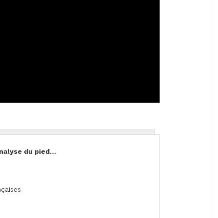
analyse du pied…
nçaises