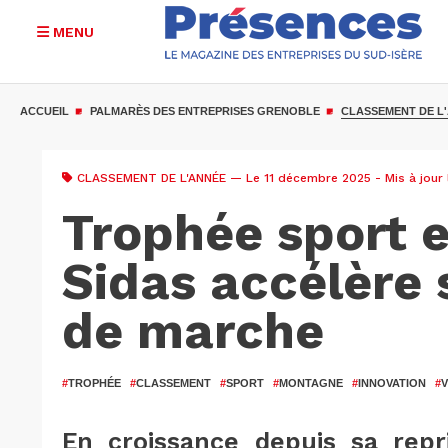
MENU
Aller
au
ACCUEIL
PALMARÈS DES ENTREPRISES GRENOBLE
CLASSEMENT DE L
contenu
principal
CLASSEMENT DE L'ANNÉE
— Le 11 décembre 2025 - Mis à jour
Trophée sport 
Sidas accélère
de marche
#
TROPHÉE
#
CLASSEMENT
#
SPORT
#
MONTAGNE
#
INNOVATION
#
V
En croissance depuis sa repr