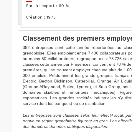
Part à l'export : 60 %
Création : 1975
Classement des premiers employeu
382 entreprises sont cette année répertoriées au cla
grenobloise. Elles emploient entre 7 400 collaborateurs po
au moins 50 collaborateurs, regroupant ainsi 75 726 sala
classées cette année par Présences, concentrent 78 % de l’
premières, qui se trouvent employer chacune plus de 1 000
000 emplois. Prédominent les grands groupes français e
Electric, Becton Dickinson, Caterpillar, Orange, Air Liq
(Groupe ARaymond, Soitec, Lynred), et Sata Group, seul 
domaines skiables et remontées mécaniques). Figure
exportatrices. Les grandes sociétés industrielles s’y di
service (dont les banques) ou de distribution.
Les entreprises sont classées selon leur effectif local, pa
trouve en région grenobloise figurent en gras. Les effectif
des dernières données publiques disponibles.