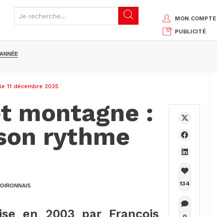
MON COMPTE
PUBLICITÉ
'ANNÉE
 le 11 décembre 2025
et montagne :
 son rythme
134
OIRONNAIS
ise en 2003 par François
0