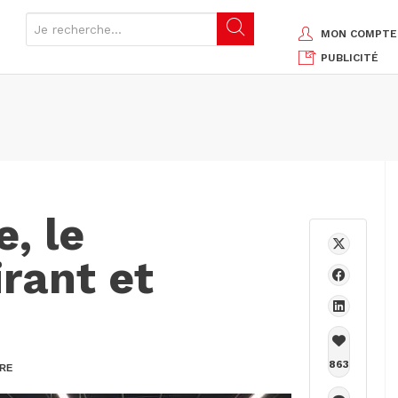
MON COMPTE
PUBLICITÉ
, le
rant et
863
RE