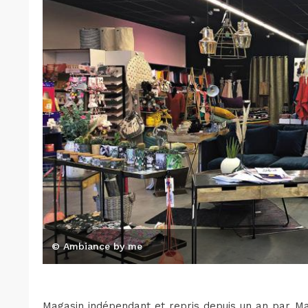
© Ambiance by me
Magasin indépendant et repris depuis un an par Maïl