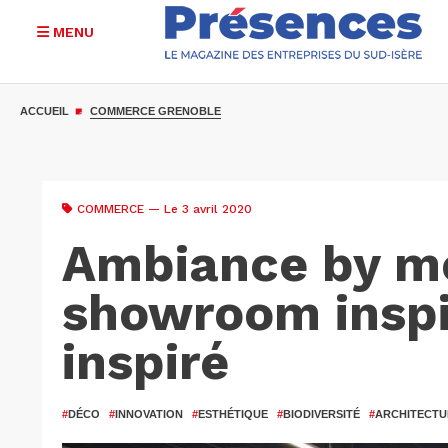
MENU
Aller
au
ACCUEIL
COMMERCE GRENOBLE
contenu
principal
COMMERCE
— Le 3 avril 2020
Ambiance by me
showroom inspi
inspiré
#
DÉCO
#
INNOVATION
#
ESTHÉTIQUE
#
BIODIVERSITÉ
#
ARCHITECTU