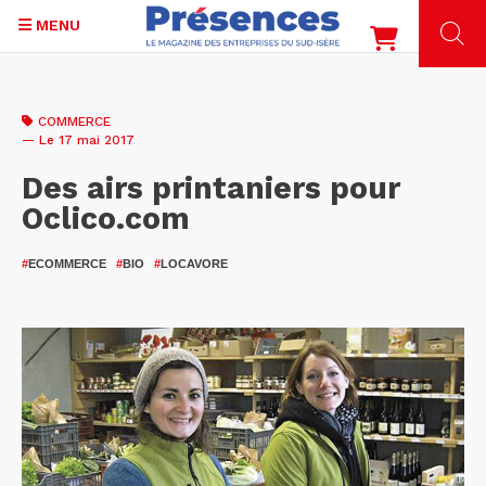
MENU
Aller
au
COMMERCE
contenu
— Le 17 mai 2017
principal
Des airs printaniers pour
Oclico.com
#
ECOMMERCE
#
BIO
#
LOCAVORE