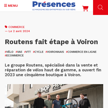
MENU
Aller
au
COMMERCE
contenu
— Le 2 avril 2024
principal
Routens fait étape à Voiron
#
VÉLO
#
VAE
#
VTT
#
CYCLE
#
VOIRONNAIS
#
COMMERCE EN LIGNE
#
ECOMMERCE
Le groupe Routens, spécialisé dans la vente et
réparation de vélos haut de gamme, a ouvert fin
2023 une cinquième boutique à Voiron.