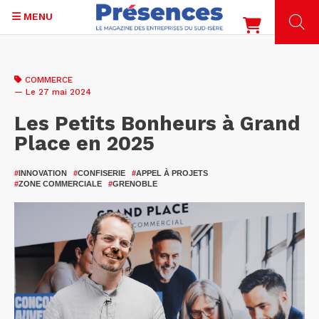
MENU
Aller
au
COMMERCE
contenu
— Le 27 mai 2024
principal
Les Petits Bonheurs à Grand
Place en 2025
#
INNOVATION
#
CONFISERIE
#
APPEL À PROJETS
#
ZONE COMMERCIALE
#
GRENOBLE