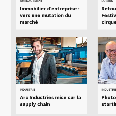
AMÉNAGEMENT
LOISIRS
Immobilier d'entreprise :
Retour
vers une mutation du
Festiv
marché
cirqu
INDUSTRIE
INDUSTRI
Arc Industries mise sur la
Photo
supply chain
start