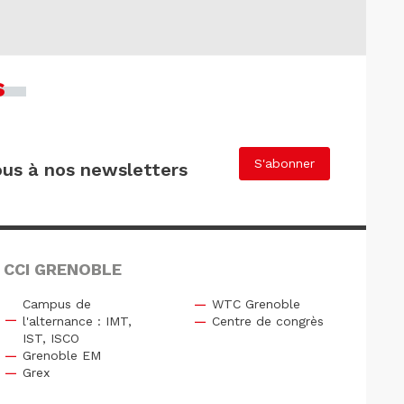
s
S'abonner
us à nos newsletters
 CCI GRENOBLE
Campus de
WTC Grenoble
l'alternance : IMT,
Centre de congrès
IST, ISCO
Grenoble EM
Grex