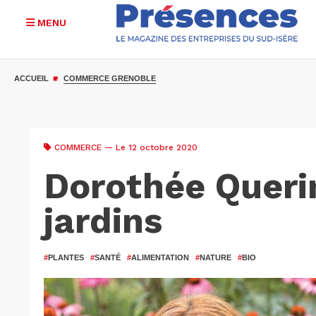
MENU
Aller
au
ACCUEIL
COMMERCE GRENOBLE
contenu
principal
COMMERCE
— Le 12 octobre 2020
Dorothée Querin
jardins
#
PLANTES
#
SANTÉ
#
ALIMENTATION
#
NATURE
#
BIO