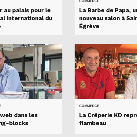
COMMERCE
 au palais pour le
La Barbe de Papa, u
al international du
nouveau salon à Sai
e
Égrève
E
COMMERCE
web dans les
La Crêperie KD repr
ing-blocks
flambeau