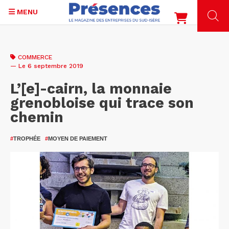
MENU
Aller
au
COMMERCE
contenu
— Le 6 septembre 2019
principal
L’[e]-cairn, la monnaie
grenobloise qui trace son
chemin
#
TROPHÉE
#
MOYEN DE PAIEMENT