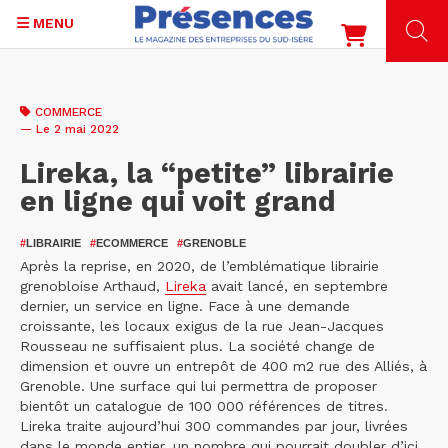
MENU
Aller
au
COMMERCE
contenu
— Le 2 mai 2022
principal
Lireka, la “petite” librairie
en ligne qui voit grand
#
LIBRAIRIE
#
ECOMMERCE
#
GRENOBLE
Après la reprise, en 2020, de l’emblématique librairie
grenobloise Arthaud,
Lireka
avait lancé, en septembre
dernier, un service en ligne. Face à une demande
croissante, les locaux exigus de la rue Jean-Jacques
Rousseau ne suffisaient plus. La société change de
dimension et ouvre un entrepôt de 400 m2 rue des Alliés, à
Grenoble. Une surface qui lui permettra de proposer
bientôt un catalogue de 100 000 références de titres.
Lireka traite aujourd’hui 300 commandes par jour, livrées
dans le monde entier, un nombre qui pourrait doubler d’ici