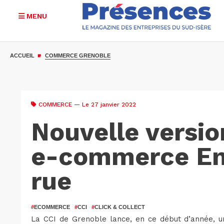
MENU
Aller
au
ACCUEIL
COMMERCE GRENOBLE
contenu
principal
COMMERCE
— Le 27 janvier 2022
Nouvelle version
e-commerce En
rue
#
ECOMMERCE
#
CCI
#
CLICK & COLLECT
La CCI de Grenoble lance, en ce début d’année, 