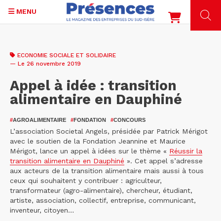
MENU
Aller
au
ECONOMIE SOCIALE ET SOLIDAIRE
contenu
— Le 26 novembre 2019
principal
Appel à idée : transition
alimentaire en Dauphiné
#
AGROALIMENTAIRE
#
FONDATION
#
CONCOURS
L’association Societal Angels, présidée par Patrick Mérigot
avec le soutien de la Fondation Jeannine et Maurice
Mérigot, lance un appel à idées sur le thème «
Réussir la
transition alimentaire en Dauphiné
». Cet appel s’adresse
aux acteurs de la transition alimentaire mais aussi à tous
ceux qui souhaitent y contribuer : agriculteur,
transformateur (agro-alimentaire), chercheur, étudiant,
artiste, association, collectif, entreprise, communicant,
inventeur, citoyen…