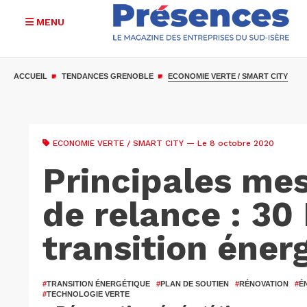
MENU
Aller
au
ACCUEIL
TENDANCES GRENOBLE
ECONOMIE VERTE / SMART CITY
contenu
principal
ECONOMIE VERTE / SMART CITY
— Le 8 octobre 2020
Principales me
de relance : 30
transition éner
#
TRANSITION ÉNERGÉTIQUE
#
PLAN DE SOUTIEN
#
RÉNOVATION
#
É
#
TECHNOLOGIE VERTE