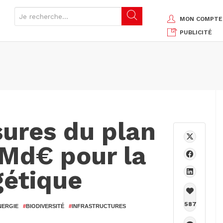
MON COMPTE
PUBLICITÉ
sures du plan
 Md€ pour la
gétique
587
NERGIE
#
BIODIVERSITÉ
#
INFRASTRUCTURES