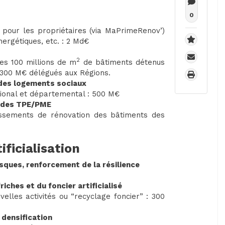
0
 pour les propriétaires (via MaPrimeRenov’)
nergétiques, etc. : 2 Md€
2
es 100 millions de m
de bâtiments détenus
t 300 M€ délégués aux Régions.
 des logements sociaux
ional et départemental : 500 M€
e des TPE/PME
estissements de rénovation des bâtiments des
tificialisation
risques, renforcement de la résilience
iches et du foncier artificialisé
velles activités ou “recyclage foncier” : 300
a densification