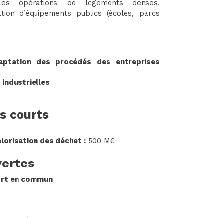
 les opérations de logements denses,
on d’équipements publics (écoles, parcs
adaptation des procédés des entreprises
 industrielles
ts courts
alorisation des déchet :
500 M€
vertes
port en commun