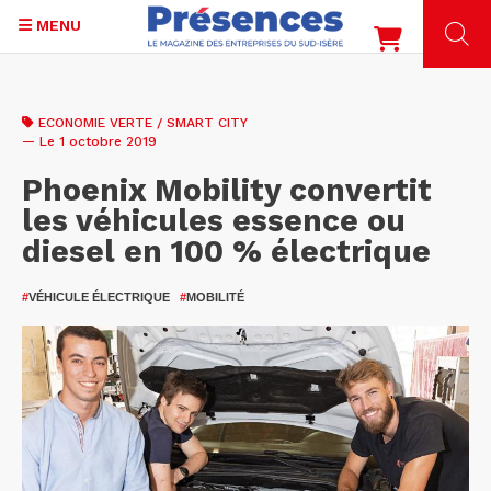
MENU
Aller
au
ECONOMIE VERTE / SMART CITY
contenu
— Le 1 octobre 2019
principal
Phoenix Mobility convertit
les véhicules essence ou
diesel en 100 % électrique
#
VÉHICULE ÉLECTRIQUE
#
MOBILITÉ