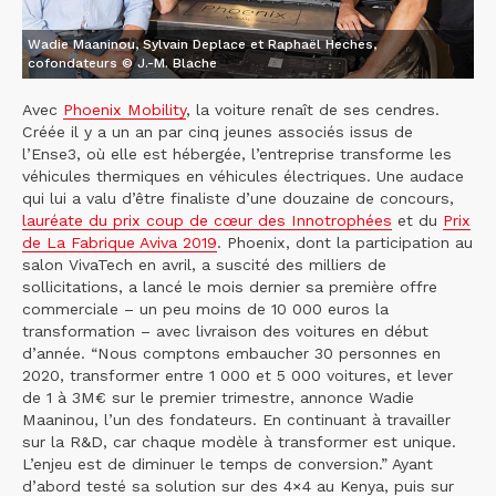
Wadie Maaninou, Sylvain Deplace et Raphaël Heches,
cofondateurs © J.-M. Blache
Avec
Phoenix Mobility
, la voiture renaît de ses cendres.
Créée il y a un an par cinq jeunes associés issus de
l’Ense3, où elle est hébergée, l’entreprise transforme les
véhicules thermiques en véhicules électriques. Une audace
qui lui a valu d’être finaliste d’une douzaine de concours,
lauréate du prix coup de cœur des Innotrophées
et du
Prix
de La Fabrique Aviva 2019
. Phoenix, dont la participation au
salon VivaTech en avril, a suscité des milliers de
sollicitations, a lancé le mois dernier sa première offre
commerciale – un peu moins de 10 000 euros la
transformation – avec livraison des voitures en début
d’année. “Nous comptons embaucher 30 personnes en
2020, transformer entre 1 000 et 5 000 voitures, et lever
de 1 à 3M€ sur le premier trimestre, annonce Wadie
Maaninou, l’un des fondateurs. En continuant à travailler
sur la R&D, car chaque modèle à transformer est unique.
L’enjeu est de diminuer le temps de conversion.” Ayant
d’abord testé sa solution sur des 4×4 au Kenya, puis sur