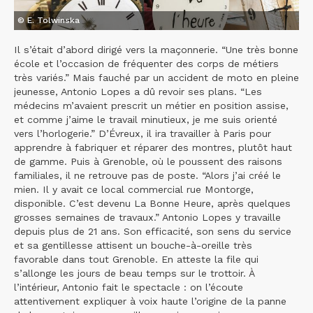
© E. Tolwinska
Il s’était d’abord dirigé vers la maçonnerie. “Une très bonne
école et l’occasion de fréquenter des corps de métiers
très variés.” Mais fauché par un accident de moto en pleine
jeunesse, Antonio Lopes a dû revoir ses plans. “Les
médecins m’avaient prescrit un métier en position assise,
et comme j’aime le travail minutieux, je me suis orienté
vers l’horlogerie.” D’Évreux, il ira travailler à Paris pour
apprendre à fabriquer et réparer des montres, plutôt haut
de gamme. Puis à Grenoble, où le poussent des raisons
familiales, il ne retrouve pas de poste. “Alors j’ai créé le
mien. Il y avait ce local commercial rue Montorge,
disponible. C’est devenu La Bonne Heure, après quelques
grosses semaines de travaux.” Antonio Lopes y travaille
depuis plus de 21 ans. Son efficacité, son sens du service
et sa gentillesse attisent un bouche-à-oreille très
favorable dans tout Grenoble. En atteste la file qui
s’allonge les jours de beau temps sur le trottoir. À
l’intérieur, Antonio fait le spectacle : on l’écoute
attentivement expliquer à voix haute l’origine de la panne