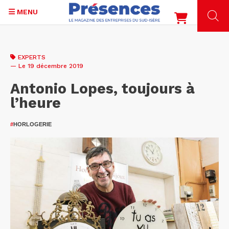
MENU
Aller
au
EXPERTS
contenu
— Le 19 décembre 2019
principal
Antonio Lopes, toujours à
l’heure
#
HORLOGERIE