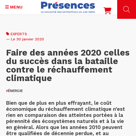
MENU
Aller
au
EXPERTS
contenu
— Le 30 janvier 2020
principal
Faire des années 2020 celles
du succès dans la bataille
contre le réchauffement
climatique
#
ÉNERGIE
Bien que de plus en plus effrayant, le coût
économique du réchauffement climatique n’est
rien en comparaison des atteintes portées à la
pérennité des écosystèmes naturels et à la vie
en général. Alors que les années 2010 peuvent
être qualifiées de décennie perdue, et au