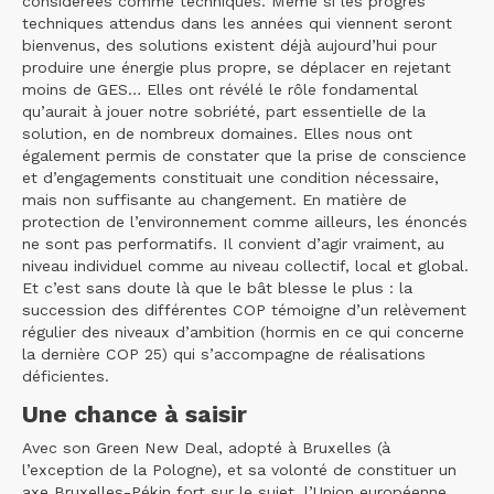
considérées comme techniques. Même si les progrès
techniques attendus dans les années qui viennent seront
bienvenus, des solutions existent déjà aujourd’hui pour
produire une énergie plus propre, se déplacer en rejetant
moins de GES… Elles ont révélé le rôle fondamental
qu’aurait à jouer notre sobriété, part essentielle de la
solution, en de nombreux domaines. Elles nous ont
également permis de constater que la prise de conscience
et d’engagements constituait une condition nécessaire,
mais non suffisante au changement. En matière de
protection de l’environnement comme ailleurs, les énoncés
ne sont pas performatifs. Il convient d’agir vraiment, au
niveau individuel comme au niveau collectif, local et global.
Et c’est sans doute là que le bât blesse le plus : la
succession des différentes COP témoigne d’un relèvement
régulier des niveaux d’ambition (hormis en ce qui concerne
la dernière COP 25) qui s’accompagne de réalisations
déficientes.
Une chance à saisir
Avec son Green New Deal, adopté à Bruxelles (à
l’exception de la Pologne), et sa volonté de constituer un
axe Bruxelles-Pékin fort sur le sujet, l’Union européenne