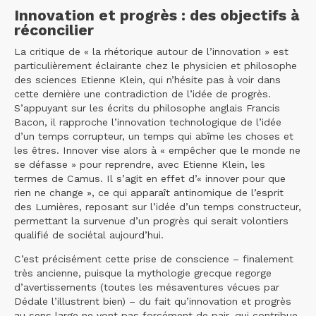
Innovation et progrès : des objectifs à
réconcilier
La critique de « la rhétorique autour de l’innovation » est
particulièrement éclairante chez le physicien et philosophe
des sciences Etienne Klein, qui n’hésite pas à voir dans
cette dernière une contradiction de l’idée de progrès.
S’appuyant sur les écrits du philosophe anglais Francis
Bacon, il rapproche l’innovation technologique de l’idée
d’un temps corrupteur, un temps qui abîme les choses et
les êtres. Innover vise alors à « empêcher que le monde ne
se défasse » pour reprendre, avec Etienne Klein, les
termes de Camus. Il s’agit en effet d’« innover pour que
rien ne change », ce qui apparaît antinomique de l’esprit
des Lumières, reposant sur l’idée d’un temps constructeur,
permettant la survenue d’un progrès qui serait volontiers
qualifié de sociétal aujourd’hui.
C’est précisément cette prise de conscience – finalement
très ancienne, puisque la mythologie grecque regorge
d’avertissements (toutes les mésaventures vécues par
Dédale l’illustrent bien) – du fait qu’innovation et progrès
au sens large ne vont pas forcément de pair, qui contribue