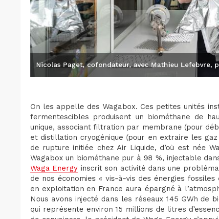
Nicolas Paget, cofondateur, avec Mathieu Lefebvre, 
On les appelle des Wagabox. Ces petites unités ins
fermentescibles produisent un biométhane de hau
unique, associant filtration par membrane (pour dé
et distillation cryogénique (pour en extraire les ga
de rupture initiée chez Air Liquide, d’où est née 
Wagabox un biométhane pur à 98 %, injectable dans 
Waga Energy
inscrit son activité dans une problém
de nos économies « vis-à-vis des énergies fossiles e
en exploitation en France aura épargné à l’atmosp
Nous avons injecté dans les réseaux 145 GWh de bi
qui représente environ 15 millions de litres d’essen