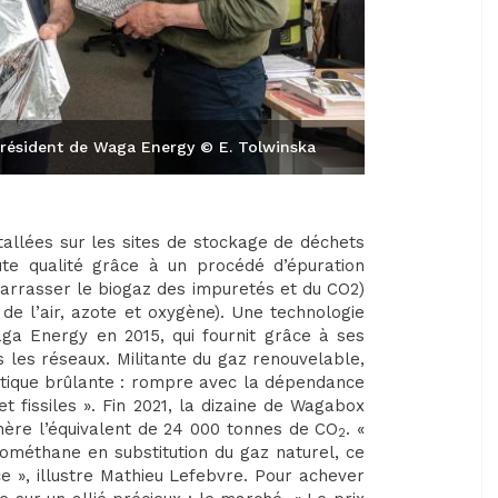
président de Waga Energy © E. Tolwinska
tallées sur les sites de stockage de déchets
te qualité grâce à un procédé d’épuration
barrasser le biogaz des impuretés et du CO2)
z de l’air, azote et oxygène). Une technologie
Waga Energy en 2015, qui fournit grâce à ses
les réseaux. Militante du gaz renouvelable,
atique brûlante : rompre avec la dépendance
t fissiles ». Fin 2021, la dizaine de Wagabox
hère l’équivalent de 24 000 tonnes de CO
. «
2
ométhane en substitution du gaz naturel, ce
ce », illustre Mathieu Lefebvre. Pour achever