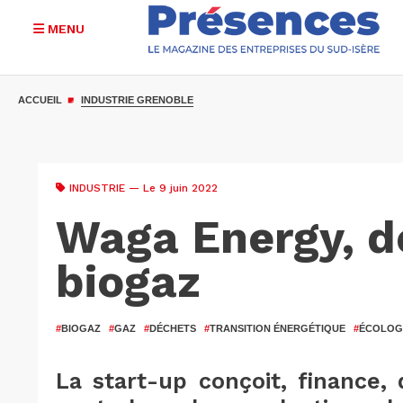
MENU
Aller
au
ACCUEIL
INDUSTRIE GRENOBLE
contenu
principal
INDUSTRIE
— Le 9 juin 2022
Waga Energy, de
biogaz
#
BIOGAZ
#
GAZ
#
DÉCHETS
#
TRANSITION ÉNERGÉTIQUE
#
ÉCOLOG
La start-up conçoit, finance,