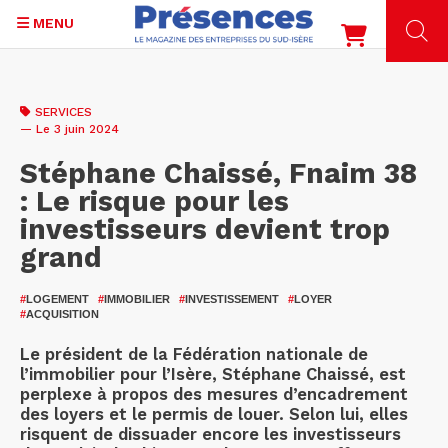
MENU
Aller
au
SERVICES
contenu
— Le 3 juin 2024
principal
Stéphane Chaissé, Fnaim 38
: Le risque pour les
investisseurs devient trop
grand
#
LOGEMENT
#
IMMOBILIER
#
INVESTISSEMENT
#
LOYER
#
ACQUISITION
Le président de la Fédération nationale de
l’immobilier pour l’Isère, Stéphane Chaissé, est
perplexe à propos des mesures d’encadrement
des loyers et le permis de louer. Selon lui, elles
risquent de dissuader encore les investisseurs