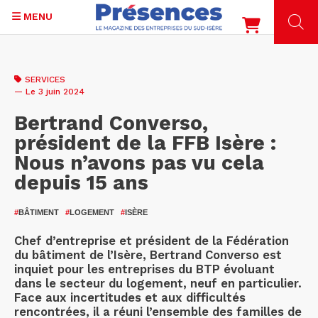
MENU
Aller
au
SERVICES
contenu
— Le 3 juin 2024
principal
Bertrand Converso,
président de la FFB Isère :
Nous n’avons pas vu cela
depuis 15 ans
#
BÂTIMENT
#
LOGEMENT
#
ISÈRE
Chef d’entreprise et président de la Fédération
du bâtiment de l’Isère, Bertrand Converso est
inquiet pour les entreprises du BTP évoluant
dans le secteur du logement, neuf en particulier.
Face aux incertitudes et aux difficultés
rencontrées, il a réuni l’ensemble des familles de