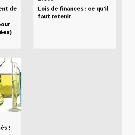
ent de
Lois de finances : ce qu’il
faut retenir
pour
ées)
és !