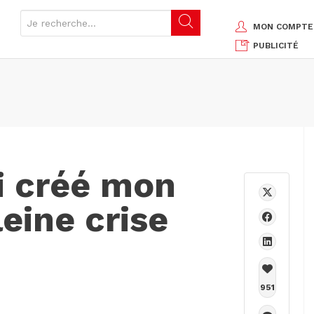
MON COMPTE
PUBLICITÉ
i créé mon
eine crise
951