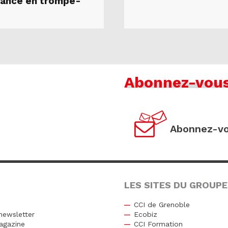
sance en trompe-
Abonnez-vou
Abonnez-vo
LES SITES DU GROUPE
CCI de Grenoble
newsletter
Ecobiz
agazine
CCI Formation