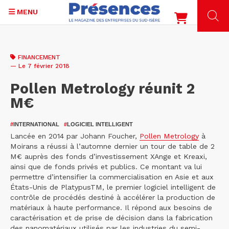
MENU
Aller
au
FINANCEMENT
contenu
— Le 7 février 2018
principal
Pollen Metrology réunit 2
M€
#
INTERNATIONAL
#
LOGICIEL INTELLIGENT
Lancée en 2014 par Johann Foucher,
Pollen Metrology
à
Moirans a réussi à l’automne dernier un tour de table de 2
M€ auprès des fonds d’investissement XAnge et Kreaxi,
ainsi que de fonds privés et publics. Ce montant va lui
permettre d’intensifier la commercialisation en Asie et aux
États-Unis de PlatypusTM, le premier logiciel intelligent de
contrôle de procédés destiné à accélérer la production de
matériaux à haute performance. Il répond aux besoins de
caractérisation et de prise de décision dans la fabrication
des nanomatériaux utilisés par les industries du semi-