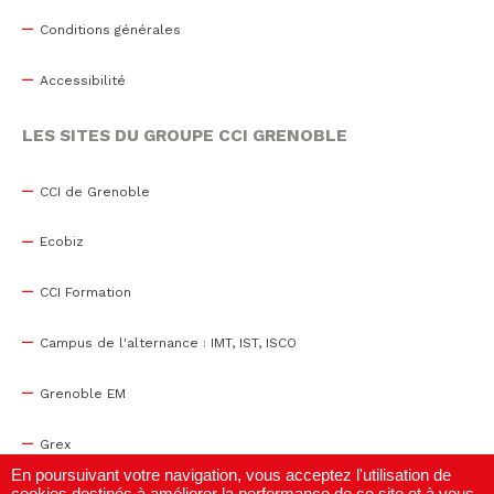
Conditions générales
Accessibilité
LES SITES DU GROUPE CCI GRENOBLE
CCI de Grenoble
Ecobiz
CCI Formation
Campus de l'alternance : IMT, IST, ISCO
Grenoble EM
Grex
En poursuivant votre navigation, vous acceptez l'utilisation de
cookies destinés à améliorer la performance de ce site et à vous