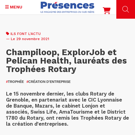
MENU
Aller
au
ILS FONT L'ACTU
contenu
— Le 29 novembre 2021
principal
Champiloop, ExplorJob et
Pelican Health, lauréats des
Trophées Rotary
#
TROPHÉE
#
CRÉATION D'ENTREPRISE
Le 15 novembre dernier, les clubs Rotary de
Grenoble, en partenariat avec le CIC Lyonnaise
de Banque, Mazars, le cabinet Lonjon et
associés, Swiss Life, AmaTourisme et le District
1780 du Rotary, ont remis les Trophées Rotary de
la création d'entreprises.