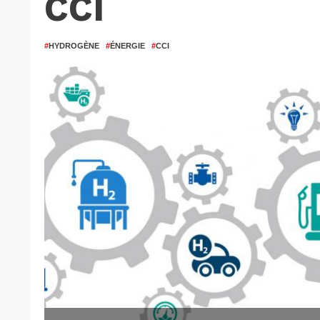
CCI
#
HYDROGÈNE
#
ÉNERGIE
#
CCI