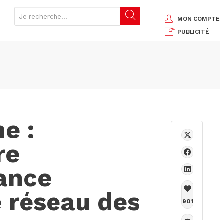
MON COMPTE
PUBLICITÉ
e :
re
rance
e réseau des
901