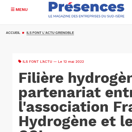
MENU
Aller
au
ACCUEIL
ILS FONT L'ACTU GRENOBLE
contenu
principal
ILS FONT L'ACTU
— Le 12 mai 2022
Filière hydrogèn
partenariat ent
l'association F
Hydrogène et l