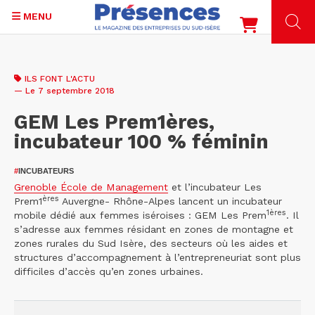
MENU
Aller
au
ILS FONT L'ACTU
contenu
— Le 7 septembre 2018
principal
GEM Les Prem1ères,
incubateur 100 % féminin
#
INCUBATEURS
Grenoble École de Management
et l’incubateur Les
ères
Prem1
Auvergne- Rhône-Alpes lancent un incubateur
1ères
mobile dédié aux femmes iséroises : GEM Les Prem
. Il
s’adresse aux femmes résidant en zones de montagne et
zones rurales du Sud Isère, des secteurs où les aides et
structures d’accompagnement à l’entrepreneuriat sont plus
difficiles d’accès qu’en zones urbaines.