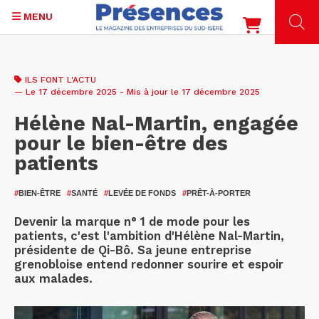
MENU
Aller
au
ILS FONT L'ACTU
contenu
— Le 17 décembre 2025 - Mis à jour le 17 décembre 2025
principal
Hélène Nal-Martin, engagée
pour le bien-être des
patients
#
BIEN-ÊTRE
#
SANTÉ
#
LEVÉE DE FONDS
#
PRÊT-À-PORTER
Devenir la marque n° 1 de mode pour les
patients, c'est l'ambition d'Hélène Nal-Martin,
présidente de Qi-Bô. Sa jeune entreprise
grenobloise entend redonner sourire et espoir
aux malades.