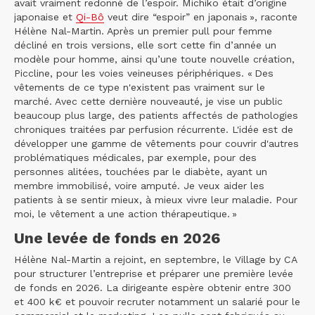
avait vraiment redonné de l’espoir. Michiko était d’origine
japonaise et
Qi-Bô
veut dire “espoir” en japonais », raconte
Hélène Nal-Martin. Après un premier pull pour femme
décliné en trois versions, elle sort cette fin d’année un
modèle pour homme, ainsi qu’une toute nouvelle création,
Piccline, pour les voies veineuses périphériques. « Des
vêtements de ce type n'existent pas vraiment sur le
marché. Avec cette dernière nouveauté, je vise un public
beaucoup plus large, des patients affectés de pathologies
chroniques traitées par perfusion récurrente. L'idée est de
développer une gamme de vêtements pour couvrir d'autres
problématiques médicales, par exemple, pour des
personnes alitées, touchées par le diabète, ayant un
membre immobilisé, voire amputé. Je veux aider les
patients à se sentir mieux, à mieux vivre leur maladie. Pour
moi, le vêtement a une action thérapeutique. »
Une levée de fonds en 2026
Hélène Nal-Martin a rejoint, en septembre, le Village by CA
pour structurer l’entreprise et préparer une première levée
de fonds en 2026. La dirigeante espère obtenir entre 300
et 400 k€ et pouvoir recruter notamment un salarié pour le