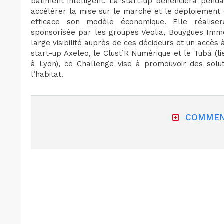
bâtiment intelligent. La start-up bénéficiera pe
accélérer la mise sur le marché et le déploiement 
efficace son modèle économique. Elle réalise
sponsorisée par les groupes Veolia, Bouygues Immob
large visibilité auprès de ces décideurs et un accès
start-up Axeleo, le Clust’R Numérique et le Tubà (lie
à Lyon), ce Challenge vise à promouvoir des solut
l’habitat.
COMMEN