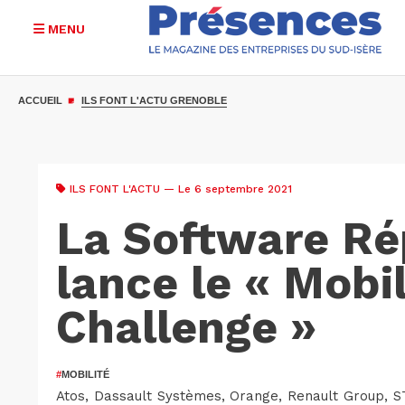
MENU
Aller
au
ACCUEIL
ILS FONT L'ACTU GRENOBLE
contenu
principal
ILS FONT L'ACTU
— Le 6 septembre 2021
La Software Ré
lance le « Mobil
Challenge »
#
MOBILITÉ
Atos, Dassault Systèmes, Orange, Renault Group, STM