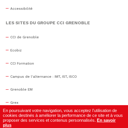
Accessibilité
LES SITES DU GROUPE CCI GRENOBLE
CCI de Grenoble
Ecobiz
CCI Formation
Campus de l'alternance : IMT, IST, ISCO
Grenoble EM
Grex
En poursuivant votre navigation, vous acceptez l'utilisation de
cookies destinés à améliorer la performance de ce site et à vous
WTC Grenoble
proposer des services et contenus personnalisés.
En savoir
plus