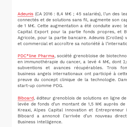
Adeunis
(CA 2016 : 8,4 M€ ; 45 salariés), l’un des l
connectés et de solutions sans fil, augmente son ca
de 1 M€. Cette augmentation a été conduite avec le
Capital Export pour la partie fonds propres, et 
Agricole, pour la partie bancaire. Adeunis (Crolles)
et commercial et accroître sa notoriété à l’internati
PDC*line Pharma
, société grenobloise de biotechno
en immunothérapie du cancer, a levé 4 M€, dont 2,
subventions et avances récupérables. Trois fon
business angels internationaux ont participé à cet
preuve du concept clinique de la technologie. Dan
start-up comme PDG.
Biboard
, éditeur grenoblois de solutions en ligne d
levée de fonds d’un montant de 1,5 M€ auprès de s
Kreaxi, Alpes Capital Innovation et Entrepreneur 
Biboard a annoncé l’arrivée d’un nouveau directe
Business Intelligence.