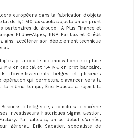
eaders européens dans la fabrication d’objets
pital de 5,2 M€, auxquels s’ajoute un emprunt
s partenaires du groupe : A Plus Finance et
Banque Rhône-Alpes, BNP Paribas et Crédit
 va ainsi accélérer son déploiement technique
onal.
logies qui apporte une innovation de rupture
6 M€ en capital et 1,4 M€ en prêt bancaire,
ds d’investissements belges et plusieurs
te opération qui permettra d’avancer vers la
s le même temps, Éric Halioua a rejoint la
e Business Intelligence, a conclu sa deuxième
es investisseurs historiques Sigma Gestion,
Factory. Par ailleurs, en ce début d’année,
ur général, Erik Sabatier, spécialiste de