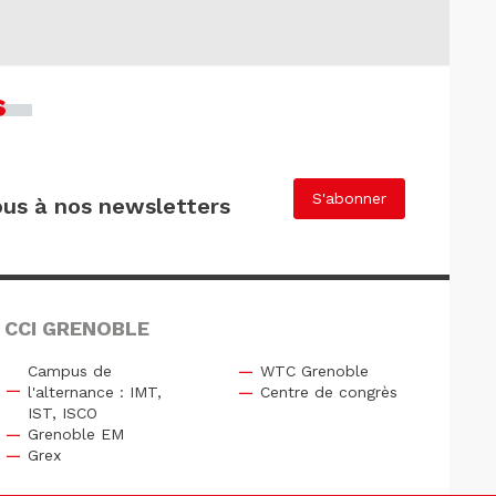
s
S'abonner
us à nos newsletters
 CCI GRENOBLE
Campus de
WTC Grenoble
l'alternance : IMT,
Centre de congrès
IST, ISCO
Grenoble EM
Grex