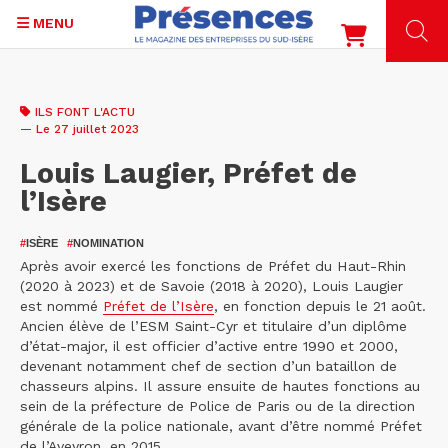
MENU
Aller
au
ILS FONT L'ACTU
contenu
— Le 27 juillet 2023
principal
Louis Laugier, Préfet de
l’Isère
#
ISÈRE
#
NOMINATION
Après avoir exercé les fonctions de Préfet du Haut-Rhin
(2020 à 2023) et de Savoie (2018 à 2020), Louis Laugier
est nommé
Préfet de l’Isère
, en fonction depuis le 21 août.
Ancien élève de l’ESM Saint-Cyr et titulaire d’un diplôme
d’état-major, il est officier d’active entre 1990 et 2000,
devenant notamment chef de section d’un bataillon de
chasseurs alpins. Il assure ensuite de hautes fonctions au
sein de la préfecture de Police de Paris ou de la direction
générale de la police nationale, avant d’être nommé Préfet
de l’Aveyron, en 2015.