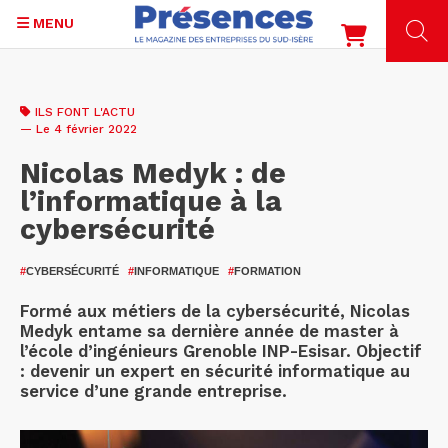
MENU
Aller
au
ILS FONT L'ACTU
contenu
— Le 4 février 2022
principal
Nicolas Medyk : de
l’informatique à la
cybersécurité
#
CYBERSÉCURITÉ
#
INFORMATIQUE
#
FORMATION
Formé aux métiers de la cybersécurité, Nicolas
Medyk entame sa dernière année de master à
l’école d’ingénieurs Grenoble INP-Esisar. Objectif
: devenir un expert en sécurité informatique au
service d’une grande entreprise.