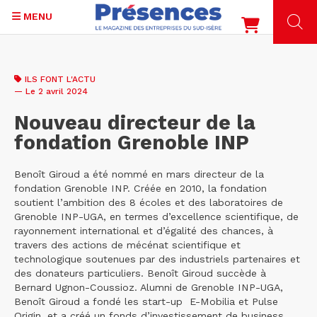
MENU
Aller
au
ILS FONT L'ACTU
contenu
— Le 2 avril 2024
principal
Nouveau directeur de la
fondation Grenoble INP
Benoît Giroud a été nommé en mars directeur de la
fondation Grenoble INP. Créée en 2010, la fondation
soutient l’ambition des 8 écoles et des laboratoires de
Grenoble INP-UGA, en termes d’excellence scientifique, de
rayonnement international et d’égalité des chances, à
travers des actions de mécénat scientifique et
technologique soutenues par des industriels partenaires et
des donateurs particuliers. Benoît Giroud succède à
Bernard Ugnon-Coussioz. Alumni de Grenoble INP-UGA,
Benoît Giroud a fondé les start-up E-Mobilia et Pulse
Origin, et a créé un fonds d’investissement de business