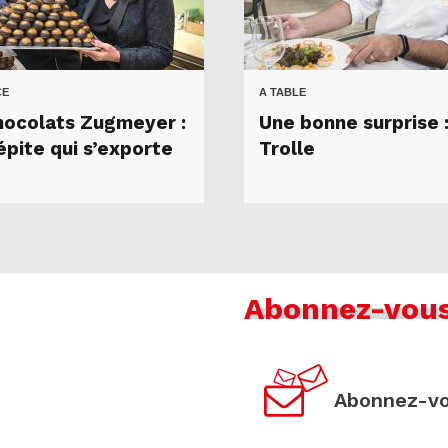
CE
A TABLE
hocolats Zugmeyer :
Une bonne surprise 
épite qui s’exporte
Trolle
Abonnez-vou
Abonnez-vo