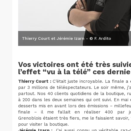
Thierry Court et Jérémie Izarn - © F. Ardito
Vos victoires ont été très suivi
l’effet “vu à la télé” ces derni
Thierry Court :
C’était juste incroyable. La finale 
par 3 millions de téléspectateurs. Le soir même, j
partout. Nos 40 clients quotidiens de la boutique, 
à 200 dans les deux semaines qui ont suivi. En mai et
desserts mis en avant lors des émissions – millefeu
finale – il me fallait en réaliser 400 par
Grenoblois étaient très fiers, me le faisaient savoi
pour visiter la boutique.
Jérémie Izarn :
J’ai aussi connu un véritable raz