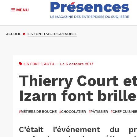
MENU
Aller
au
ACCUEIL
ILS FONT L'ACTU GRENOBLE
contenu
principal
ILS FONT L'ACTU
— Le 5 octobre 2017
Thierry Court e
Izarn font brill
#
MÉTIERS DE BOUCHE
#
CHOCOLATIER
#
PÂTISSIER
#
CHEF CUISINI
C’était l’événement du p