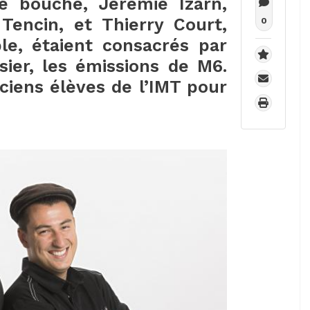
e bouche, Jérémie Izarn,
encin, et Thierry Court,
0
ble, étaient consacrés par
sier, les émissions de M6.
ciens élèves de l’IMT pour