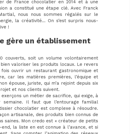
ier de France chocolatier en 2014 et à une
sion a constitué une étape clé. Avec Franck
 Martial, nous nous sommes régalés sur le
énergie, la créativité… On s’est surpris nous-
ve !
se gère un établissement
40 couverts, soit un volume volontairement
 bien valoriser les produits locaux. Le revers
a fois ouvrir un restaurant gastronomique et
re, car les matières premières, l’équipe et
n épouse, juriste, qui m’a rejoint depuis six
ojet et nos clients suivent.
xerçons un métier de sacrifice, qui exige, à
 semaine. Il faut que l’entourage familial
issier chocolatier est complexe à résoudre.
 façon artisanale, des produits bien connus de
s saines. Mon credo est « créateur de petits
nd, la liste en est connue à l’avance, et si
dent. Sans compter l’animation des réseaux