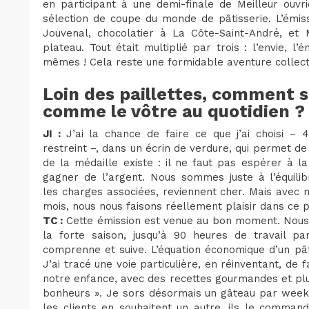
en participant à une demi-finale de Meilleur ouvr
sélection de coupe du monde de pâtisserie. L’émis
Jouvenal, chocolatier à La Côte-Saint-André, et
plateau. Tout était multiplié par trois : l’envie, l’
mêmes ! Cela reste une formidable aventure collecti
Loin des paillettes, comment 
comme le vôtre au quotidien ?
JI :
J’ai la chance de faire ce que j’ai choisi – 
restreint –, dans un écrin de verdure, qui permet de
de la médaille existe : il ne faut pas espérer à l
gagner de l’argent. Nous sommes juste à l’équilib
les charges associées, reviennent cher. Mais avec mo
mois, nous nous faisons réellement plaisir dans ce pr
TC :
Cette émission est venue au bon moment. Nous e
la forte saison, jusqu’à 90 heures de travail par
comprenne et suive. L’équation économique d’un pât
J’ai tracé une voie particulière, en réinventant, de
notre enfance, avec des recettes gourmandes et plu
bonheurs ». Je sors désormais un gâteau par week-e
les clients en souhaitent un autre, ils le comman