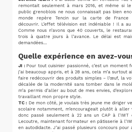
remontait seulement à mars 2016, et même si le b
public grenoblois ne nous connaissait pas bien enco
monde repère Tencin sur la carte de France 
découvrir. L’effet télévision est indéniable ! Il a
Comme nous n’avons que 40 couverts, le restaurant
trois à quatre jours à l’avance. Le délai est ma
demandées…
Quelle expérience en avez-vous
JI :
Pour tout cuisinier passionné, c’est un moment fo
j’ai beaucoup appris, et à 28 ans, cela m’a surtout 
faire redécouvrir des produits simples – l’œuf, la vo
décalée de la modernité sans tomber dans le molé
m’a permis d’aller au bout de mes envies, d’explo
travaillant mon propre style.
TC :
De mon côté, je voulais très jeune me diriger ve
scolaire notamment, m’encourageait plutôt à aller 
donc passé seulement à 22 ans un CAP à l’IMT
Lecoutre, maintenant formateur en pâtisserie à l’IMT
en autodidacte. J’ai passé plusieurs concours pour 