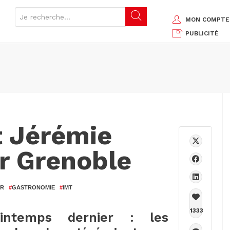
MON COMPTE
PUBLICITÉ
t Jérémie
er Grenoble
ER
#
GASTRONOMIE
#
IMT
1333
rintemps dernier : les