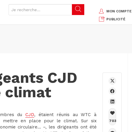
MON COMPTE
PUBLICITÉ
igeants CJD
e climat
 membres du
CJD
, étaient réunis au WTC à
 mettre en place pour le climat. Sur six
703
onomie circulaire… –, les dirigeants ont été