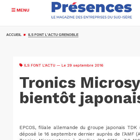
MENU
Aller
au
ACCUEIL
ILS FONT L'ACTU GRENOBLE
contenu
principal
ILS FONT L'ACTU
— Le 29 septembre 2016
Tronics Micros
bientôt japonai
EPCOS, filiale allemande du groupe japonais TDK 
déposé le 16 septembre dernier auprès de l’AMF (A