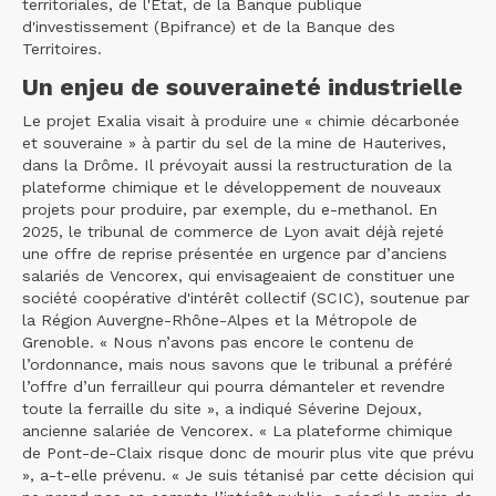
territoriales, de l'État, de la Banque publique
d'investissement (Bpifrance) et de la Banque des
Territoires.
Un enjeu de souveraineté industrielle
Le projet Exalia visait à produire une « chimie décarbonée
et souveraine » à partir du sel de la mine de Hauterives,
dans la Drôme. Il prévoyait aussi la restructuration de la
plateforme chimique et le développement de nouveaux
projets pour produire, par exemple, du e-methanol. En
2025, le tribunal de commerce de Lyon avait déjà rejeté
une offre de reprise présentée en urgence par d’anciens
salariés de Vencorex, qui envisageaient de constituer une
société coopérative d'intérêt collectif (SCIC), soutenue par
la Région Auvergne-Rhône-Alpes et la Métropole de
Grenoble. « Nous n’avons pas encore le contenu de
l’ordonnance, mais nous savons que le tribunal a préféré
l’offre d’un ferrailleur qui pourra démanteler et revendre
toute la ferraille du site », a indiqué Séverine Dejoux,
ancienne salariée de Vencorex. « La plateforme chimique
de Pont-de-Claix risque donc de mourir plus vite que prévu
», a-t-elle prévenu. « Je suis tétanisé par cette décision qui