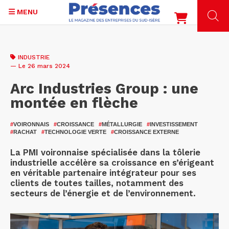
MENU
Aller
au
INDUSTRIE
contenu
— Le 26 mars 2024
principal
Arc Industries Group : une
montée en flèche
#
VOIRONNAIS
#
CROISSANCE
#
MÉTALLURGIE
#
INVESTISSEMENT
#
RACHAT
#
TECHNOLOGIE VERTE
#
CROISSANCE EXTERNE
La PMI voironnaise spécialisée dans la tôlerie
industrielle accélère sa croissance en s’érigeant
en véritable partenaire intégrateur pour ses
clients de toutes tailles, notamment des
secteurs de l’énergie et de l’environnement.