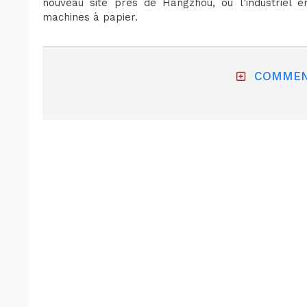
nouveau site près de Hangzhou, où l’industriel en
machines à papier.
COMMEN