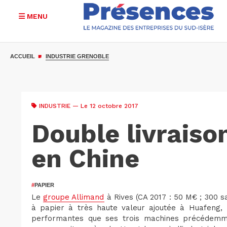
MENU
Aller
au
ACCUEIL
INDUSTRIE GRENOBLE
contenu
principal
INDUSTRIE
— Le 12 octobre 2017
Double livraiso
en Chine
#
PAPIER
Le
groupe Allimand
à Rives (CA 2017 : 50 M€ ; 300 s
à papier à très haute valeur ajoutée à Huafeng, l’
performantes que ses trois machines précédemme